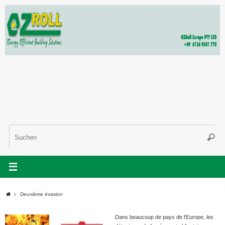
Zum
Inhalt
springen
Suc
Such
nac
Start
Deuxième évasion
Dans beaucoup de pays de l‘Europe, les