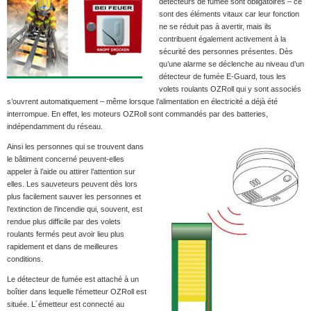
détecteurs de fumée sont obligatoires – ce
sont des éléments vitaux car leur fonction
ne se réduit pas à avertir, mais ils
contribuent également activement à la
sécurité des personnes présentes. Dès
qu’une alarme se déclenche au niveau d’un
détecteur de fumée E-Guard, tous les
volets roulants OZRoll qui y sont associés
s’ouvrent automatiquement – même lorsque l’alimentation en électricité a déjà été
interrompue. En effet, les moteurs OZRoll sont commandés par des batteries,
indépendamment du réseau.
Ainsi les personnes qui se trouvent dans
le bâtiment concerné peuvent-elles
appeler à l’aide ou attirer l’attention sur
elles. Les sauveteurs peuvent dès lors
plus facilement sauver les personnes et
l’extinction de l’incendie qui, souvent, est
rendue plus difficile par des volets
roulants fermés peut avoir lieu plus
rapidement et dans de meilleures
conditions.
Le détecteur de fumée est attaché à un
boîtier dans lequelle l‘émetteur OZRoll est
située. L´émetteur est connecté au