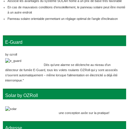
Associe les avantages du système SOLAR home à un prix de base très favorable
En cas de mauvaises conditions d’ensoleillement, le panneau solaire peut être monté
à un autre endroit
Panneau solaire orientable permettant un réglage optimal de l’angle d’inclinaison
E-Guard
by ozroll
Dès qu'une alarme se déclenche au niveau d'un
détecteur de fumée E-Guard, tous les volets roulants OZRoll qui y sont associés
s'ouvrent automatiquement – même lorsque l'alimentation en électricité a déjà été
interrompue."
Solar by OZRoll
une conception axée sur la pratique!
Adresse