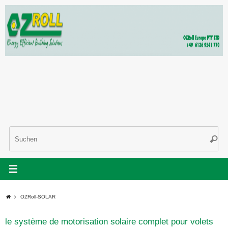
Zum
Inhalt
springen
Suc
Such
nac
Start
OZRoll-SOLAR
le système de motorisation solaire complet pour volets