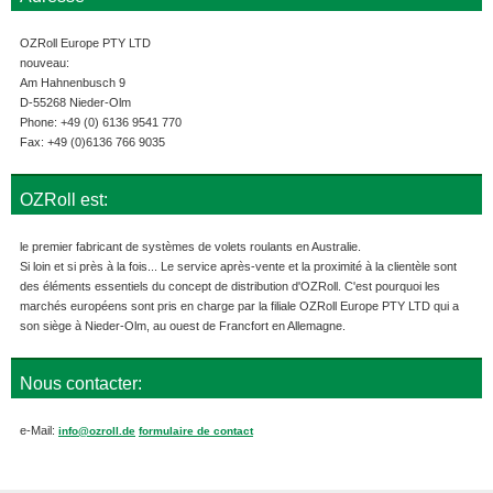
OZRoll Europe PTY LTD
nouveau:
Am Hahnenbusch 9
D-55268 Nieder-Olm
Phone: +49 (0) 6136 9541 770
Fax: +49 (0)6136 766 9035
OZRoll est:
le premier fabricant de systèmes de volets roulants en Australie.
Si loin et si près à la fois... Le service après-vente et la proximité à la clientèle sont
des éléments essentiels du concept de distribution d'OZRoll. C'est pourquoi les
marchés européens sont pris en charge par la filiale OZRoll Europe PTY LTD qui a
son siège à Nieder-Olm, au ouest de Francfort en Allemagne.
Nous contacter:
e-Mail:
info@ozroll.de
formulaire de contact