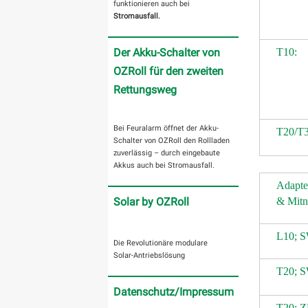
funktionieren auch bei
Stromausfall.
Der Akku-Schalter von
T10:
OZRoll für den zweiten
Rettungsweg
Bei Feuralarm öffnet der Akku-
T20/T3
Schalter von OZRoll den Rollladen
zuverlässig – durch eingebaute
Akkus auch bei Stromausfall.
Adapter
Solar by OZRoll
& Mitn
L10; 
Die Revolutionäre modulare
Solar-Antriebslösung
T20; 
Datenschutz/Impressum
T20; Z