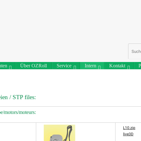
ten
Über OZRoll
Service
Intern
Kontakt
P
en / STP files:
be/motors/moteurs:
L10.zip
live3D