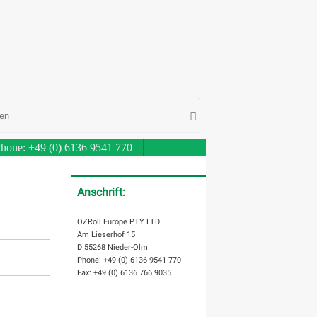
Suche
Suchen
nach:
hone: +49 (0) 6136 9541 770
Anschrift:
OZRoll Europe PTY LTD
Am Lieserhof 15
D 55268 Nieder-Olm
Phone: +49 (0) 6136 9541 770
Fax: +49 (0) 6136 766 9035