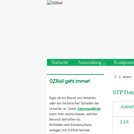
Zum
Inhalt
springen
Zum
Startseite
Anwendung
Komponen
Inhalt
springen
Start
Intern
OZRoll geht immer!
STP Datei
Egal, ob ein Brand, ein Unwetter
oder ein technischer Schaden die
Antrie
Ursache ist: Unter
//stromausfall.de/
kann man nachschauen, welcher
Bereich betroffen ist.
L10:
Rollläden und Sonnenschutz-
anlagen mit OZRoll-Antrieb