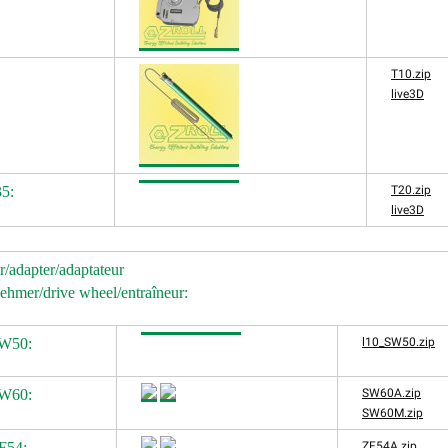
T10.zip
live3D
5:
T20.zip
live3D
/adapter/adaptateur
ehmer/drive wheel/entraîneur:
SW50:
l10_SW50.zip
SW60:
SW60A.zip
SW60M.zip
F54:
ZF54A.zip