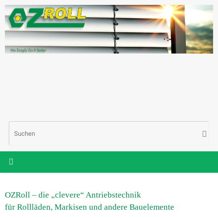
Zum
Inhalt
springen
Suc
Such
nac
OZRoll – die „clevere“ Antriebstechnik
für Rollläden, Markisen und andere Bauelemente