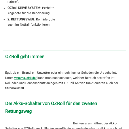
nature“.
OZRoll DRIVE SYSTEM
: Perfekte
Angebote für die Renovierung
2. RETTUNGSWEG
: Rollläden, die
auch im Notfall funktionieren.
OZRoll geht immer!
Egal, ob ein Brand, ein Unwetter oder ein technischer Schaden die Ursache ist:
Unter
kann man nachschauen, welcher Bereich betroffen ist.
//stromausfall.de/
Rollläden und Sonnenschutz-anlagen mit OZRoll-Antrieb funktionieren auch bei
Stromausfall.
Der Akku-Schalter von OZRoll für den zweiten
Rettungsweg
Bei Feuralarm öffnet der Akku-
Schalter von OZRoll den Rollladen zuverlässig – durch eingebaute Akkus auch bei