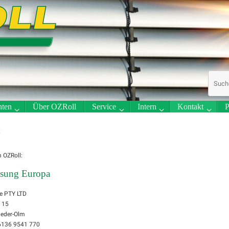
ten
Über OZRoll
Service
Intern
Kontakt
P
t
 OZRoll:
ssung Europa
e PTY LTD
 15
ieder-Olm
) 6136 9541 770