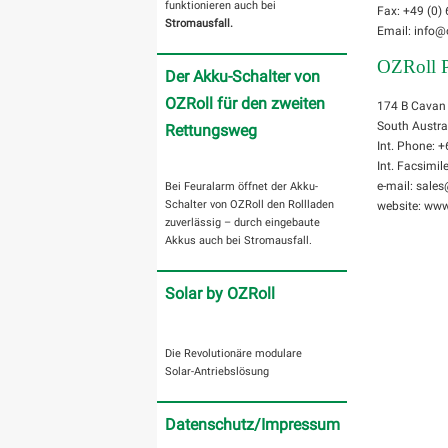
funktionieren auch bei
Fax: +49 (0)
Stromausfall.
Email: info@
OZRoll 
Der Akku-Schalter von
OZRoll für den zweiten
174 B Cavan
South Austra
Rettungsweg
Int. Phone: 
Int. Facsimil
e-mail: sale
Bei Feuralarm öffnet der Akku-
Schalter von OZRoll den Rollladen
website: www
zuverlässig – durch eingebaute
Akkus auch bei Stromausfall.
Solar by OZRoll
Die Revolutionäre modulare
Solar-Antriebslösung
Datenschutz/Impressum