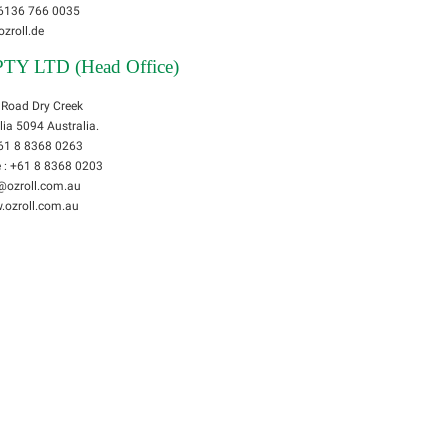
 6136 766 0035
ozroll.de
PTY LTD (Head Office)
 Road Dry Creek
lia 5094 Australia.
+61 8 8368 0263
e : +61 8 8368 0203
s@ozroll.com.au
.ozroll.com.au