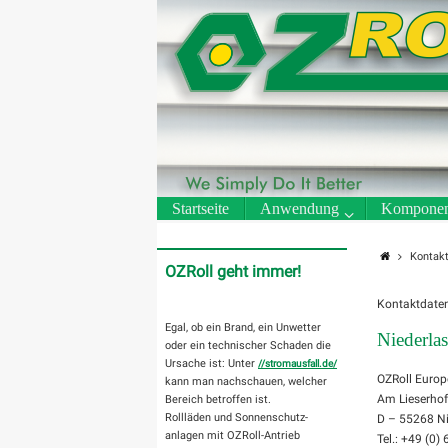
Zum
Inhalt
springen
Zum
Startseite
Anwendung
Komponen
Inhalt
springen
Start
Kontak
OZRoll geht immer!
Kontaktdaten
Egal, ob ein Brand, ein Unwetter
Niederla
oder ein technischer Schaden die
Ursache ist: Unter
//stromausfall.de/
OZRoll Europ
kann man nachschauen, welcher
Am Lieserhof
Bereich betroffen ist.
Rollläden und Sonnenschutz-
D – 55268 N
anlagen mit OZRoll-Antrieb
Tel.: +49 (0