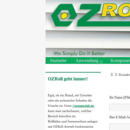
Zum
Inhalt
springen
Zum
Startseite
Anwendung
Komponen
Inhalt
springen
Start
Kontakt
OZRoll geht immer!
Egal, ob ein Brand, ein Unwetter
Ihr Name (Pfli
oder ein technischer Schaden die
Ursache ist: Unter
//stromausfall.de/
kann man nachschauen, welcher
Bereich betroffen ist.
Ihre E-Mail-Ad
Rollläden und Sonnenschutz-anlagen
mit OZRoll-Antrieb funktionieren