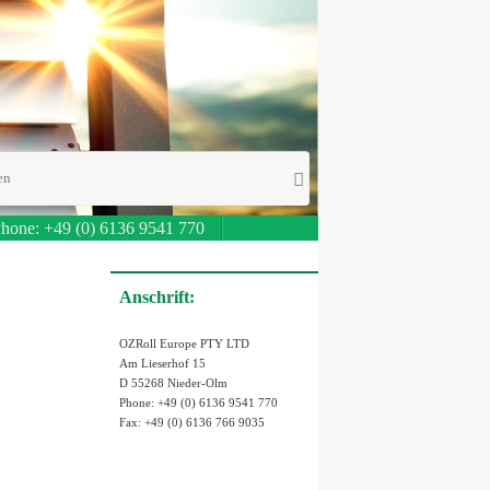
Suche
Suchen
nach:
hone: +49 (0) 6136 9541 770
Anschrift:
OZRoll Europe PTY LTD
Am Lieserhof 15
D 55268 Nieder-Olm
Phone: +49 (0) 6136 9541 770
Fax: +49 (0) 6136 766 9035