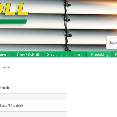
ten
Über OZRoll
Service
Intern
Kontakt
P
formular
chtfeld)
resse (Pflichtfeld)