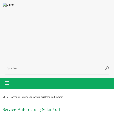
Zum
Inhalt
springen
Suc
Such
nac
Start
Formular Service-Anforderung SolarPro II smart
Service-Anforderung SolarPro II