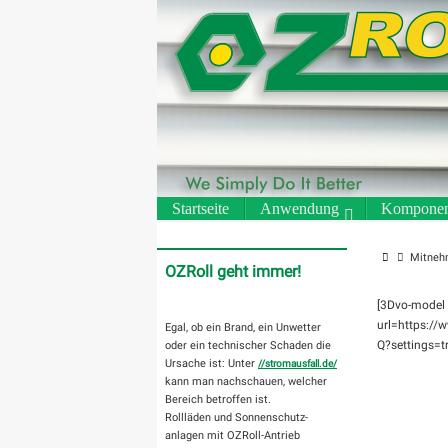
Zum
Inhalt
springen
Zum
Startseite
Anwendung
Komponen
Inhalt
springen
Start
Mitneh
OZRoll geht immer!
[3Dvo-model
url=https:/
Egal, ob ein Brand, ein Unwetter
Q?settings=t
oder ein technischer Schaden die
Ursache ist: Unter
//stromausfall.de/
kann man nachschauen, welcher
Bereich betroffen ist.
Rollläden und Sonnenschutz-
anlagen mit OZRoll-Antrieb