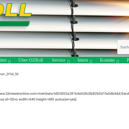
ten
Über OZRoll
Service
Intern
Kontakt
P
mer_ZF54_50
/www.3dvieweronline.com/members/Id02853a281b4e538c0b82b5d1fa0db4dd/Eer
rue id=3Dvo width=640 height=480 autosize=yes]