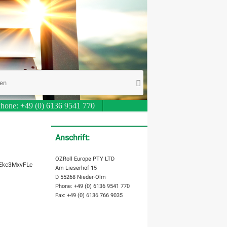
Suche
Suchen
nach:
hone: +49 (0) 6136 9541 770
Anschrift:
OZRoll Europe PTY LTD
xEkc3MxvFLc
Am Lieserhof 15
D 55268 Nieder-Olm
Phone: +49 (0) 6136 9541 770
Fax: +49 (0) 6136 766 9035