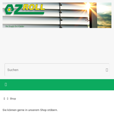
Zum
Inhalt
springen
Suc
Such
nac
Start
Shop
Sie können gerne in unserem Shop stöbern.