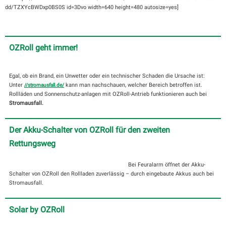
dd/TZXYcBWDxp0BS0S id=3Dvo width=640 height=480 autosize=yes]
OZRoll geht immer!
Egal, ob ein Brand, ein Unwetter oder ein technischer Schaden die Ursache ist:
Unter
kann man nachschauen, welcher Bereich betroffen ist.
//stromausfall.de/
Rollläden und Sonnenschutz-anlagen mit OZRoll-Antrieb funktionieren auch bei
Stromausfall.
Der Akku-Schalter von OZRoll für den zweiten
Rettungsweg
Bei Feuralarm öffnet der Akku-
Schalter von OZRoll den Rollladen zuverlässig – durch eingebaute Akkus auch bei
Stromausfall.
Solar by OZRoll