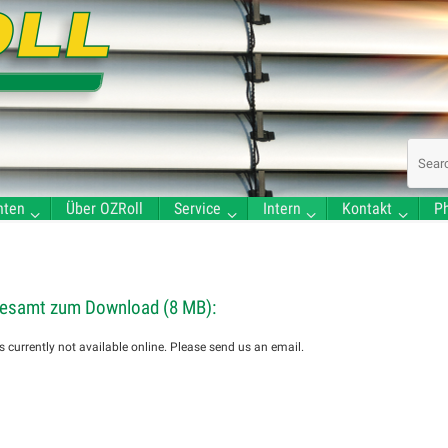
nten
Über OZRoll
Service
Intern
Kontakt
Ph
g
gesamt zum Download (8 MB):
s currently not available online. Please send us an email.