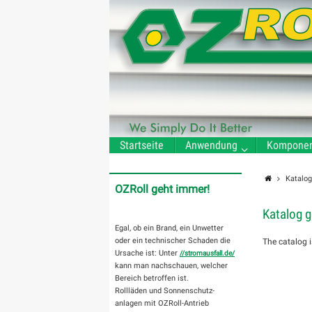
Skip
to
content
Skip
Startseite
Anwendung
Kompone
to
content
Home
Katalo
OZRoll geht immer!
Katalog 
Egal, ob ein Brand, ein Unwetter
oder ein technischer Schaden die
The catalog i
Ursache ist: Unter
//stromausfall.de/
kann man nachschauen, welcher
Bereich betroffen ist.
Rollläden und Sonnenschutz-
anlagen mit OZRoll-Antrieb