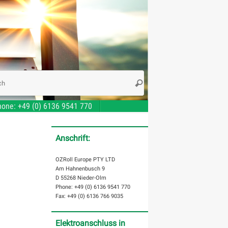
Search
Search
for:
one: +49 (0) 6136 9541 770
Anschrift:
OZRoll Europe PTY LTD
Am Hahnenbusch 9
D 55268 Nieder-Olm
Phone: +49 (0) 6136 9541 770
Fax: +49 (0) 6136 766 9035
Elektroanschluss in