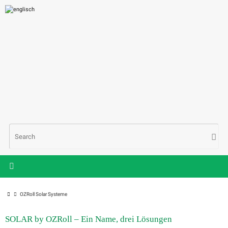
Skip
to
content
Sea
Searc
for:
Home
OZRoll Solar Systeme
SOLAR by OZRoll – Ein Name, drei Lösungen