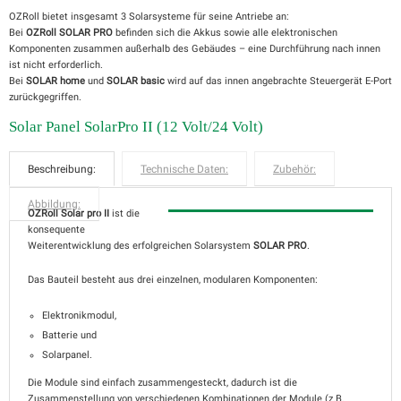
OZRoll bietet insgesamt 3 Solarsysteme für seine Antriebe an:
Bei
OZRoll SOLAR PRO
befinden sich die Akkus sowie alle elektronischen
Komponenten zusammen außerhalb des Gebäudes – eine Durchführung nach innen
ist nicht erforderlich.
Bei
SOLAR home
und
SOLAR basic
wird auf das innen angebrachte Steuergerät E-Port
zurückgegriffen.
Solar Panel SolarPro II (12 Volt/24 Volt)
Beschreibung:
Technische Daten:
Zubehör:
Abbildung:
OZRoll Solar pro II
ist die
konsequente
Weiterentwicklung des erfolgreichen Solarsystem
SOLAR PRO
.
Das Bauteil besteht aus drei einzelnen, modularen Komponenten:
Elektronikmodul,
Batterie und
Solarpanel.
Die Module sind einfach zusammengesteckt, dadurch ist die
Zusammenstellung von verschiedenen Kombinationen der Module (z.B.