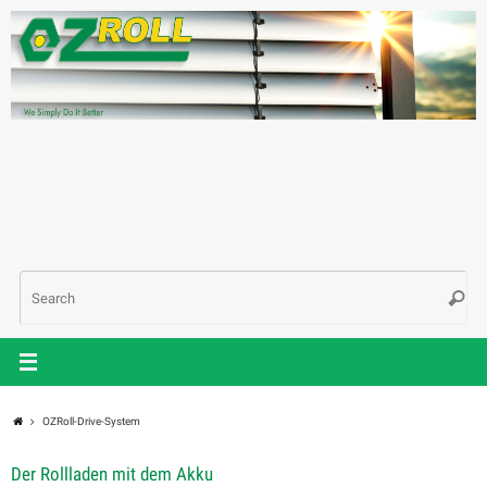
Skip
to
content
Sea
Searc
for:
Home
OZRoll-Drive-System
Der Rollladen mit dem Akku