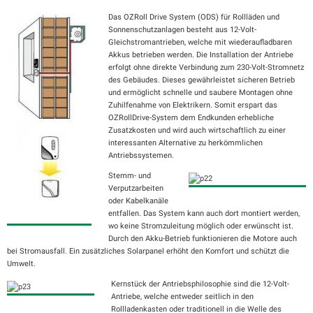
Das OZRoll Drive System (ODS) für Rollläden und
Sonnenschutzanlagen besteht aus 12-Volt-
Gleichstromantrieben, welche mit wiederaufladbaren
Akkus betrieben werden. Die Installation der Antriebe
erfolgt ohne direkte Verbindung zum 230-Volt-Stromnetz
des Gebäudes. Dieses gewährleistet sicheren Betrieb
und ermöglicht schnelle und saubere Montagen ohne
Zuhilfenahme von Elektrikern. Somit erspart das
OZRollDrive-System dem Endkunden erhebliche
Zusatzkosten und wird auch wirtschaftlich zu einer
interessanten Alternative zu herkömmlichen
Antriebssystemen.
Stemm- und
Verputzarbeiten
oder Kabelkanäle
entfallen. Das System kann auch dort montiert werden,
wo keine Stromzuleitung möglich oder erwünscht ist.
Durch den Akku-Betrieb funktionieren die Motore auch
bei Stromausfall. Ein zusätzliches Solarpanel erhöht den Komfort und schützt die
Umwelt.
Kernstück der Antriebsphilosophie sind die 12-Volt-
Antriebe, welche entweder seitlich in den
Rollladenkasten oder traditionell in die Welle des